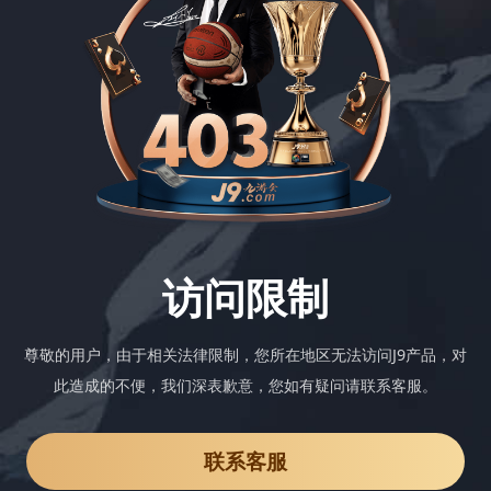
访问限制
尊敬的用户，由于相关法律限制，您所在地区无法访问J9产品，对
此造成的不便，我们深表歉意，您如有疑问请联系客服。
联系客服