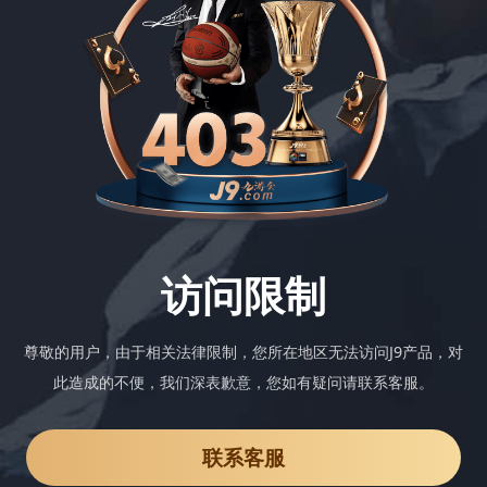
访问限制
尊敬的用户，由于相关法律限制，您所在地区无法访问J9产品，对
此造成的不便，我们深表歉意，您如有疑问请联系客服。
联系客服