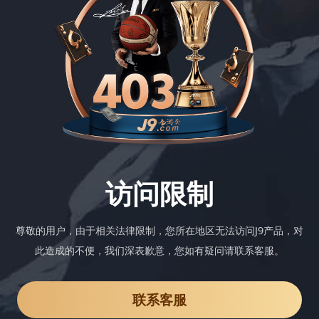
访问限制
尊敬的用户，由于相关法律限制，您所在地区无法访问J9产品，对
此造成的不便，我们深表歉意，您如有疑问请联系客服。
联系客服